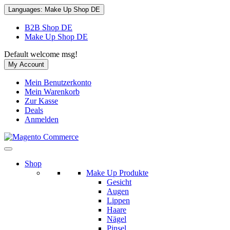
Languages:
Make Up Shop DE
B2B Shop DE
Make Up Shop DE
Default welcome msg!
My Account
Mein Benutzerkonto
Mein Warenkorb
Zur Kasse
Deals
Anmelden
Shop
Make Up Produkte
Gesicht
Augen
Lippen
Haare
Nägel
Pinsel