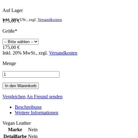
Auf Lager
Inkl. 20% USt.
,
zzgl.
Versandkosten
175,00 €
Größe*
175,00 €
Inkl. 20% MwSt.
,
zzgl.
Versandkosten
Menge
In den Warenkorb
Vergleichen
An Freund senden
Beschreibung
Weitere Informationen
Vegan Leather
Marke
Nein
Detailfarbe
Nein