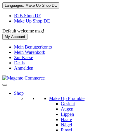
Languages:
Make Up Shop DE
B2B Shop DE
Make Up Shop DE
Default welcome msg!
My Account
Mein Benutzerkonto
Mein Warenkorb
Zur Kasse
Deals
Anmelden
Shop
Make Up Produkte
Gesicht
Augen
Lippen
Haare
Nägel
Pinsel