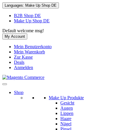
Languages:
Make Up Shop DE
B2B Shop DE
Make Up Shop DE
Default welcome msg!
My Account
Mein Benutzerkonto
Mein Warenkorb
Zur Kasse
Deals
Anmelden
Shop
Make Up Produkte
Gesicht
Augen
Lippen
Haare
Nägel
Pinsel