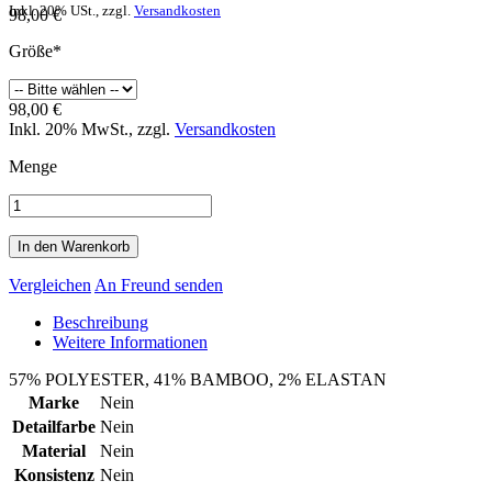
Inkl. 20% USt.
,
zzgl.
Versandkosten
98,00 €
Größe*
98,00 €
Inkl. 20% MwSt.
,
zzgl.
Versandkosten
Menge
In den Warenkorb
Vergleichen
An Freund senden
Beschreibung
Weitere Informationen
57% POLYESTER, 41% BAMBOO, 2% ELASTAN
Marke
Nein
Detailfarbe
Nein
Material
Nein
Konsistenz
Nein