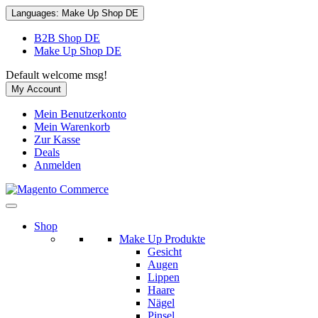
Languages:
Make Up Shop DE
B2B Shop DE
Make Up Shop DE
Default welcome msg!
My Account
Mein Benutzerkonto
Mein Warenkorb
Zur Kasse
Deals
Anmelden
Shop
Make Up Produkte
Gesicht
Augen
Lippen
Haare
Nägel
Pinsel