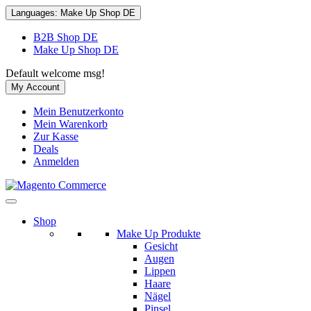
Languages:
Make Up Shop DE
B2B Shop DE
Make Up Shop DE
Default welcome msg!
My Account
Mein Benutzerkonto
Mein Warenkorb
Zur Kasse
Deals
Anmelden
Shop
Make Up Produkte
Gesicht
Augen
Lippen
Haare
Nägel
Pinsel