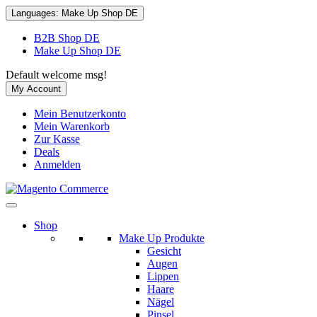
Languages:
Make Up Shop DE
B2B Shop DE
Make Up Shop DE
Default welcome msg!
My Account
Mein Benutzerkonto
Mein Warenkorb
Zur Kasse
Deals
Anmelden
Shop
Make Up Produkte
Gesicht
Augen
Lippen
Haare
Nägel
Pinsel