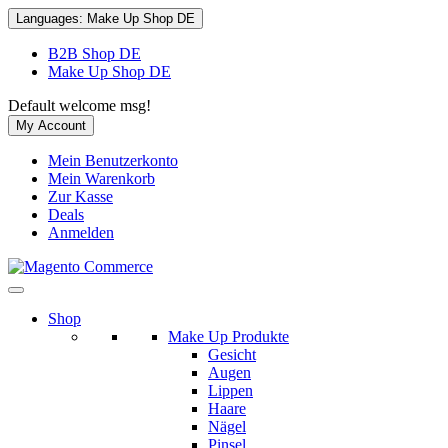
Languages:
Make Up Shop DE
B2B Shop DE
Make Up Shop DE
Default welcome msg!
My Account
Mein Benutzerkonto
Mein Warenkorb
Zur Kasse
Deals
Anmelden
Shop
Make Up Produkte
Gesicht
Augen
Lippen
Haare
Nägel
Pinsel