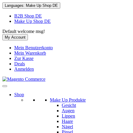
Languages:
Make Up Shop DE
B2B Shop DE
Make Up Shop DE
Default welcome msg!
My Account
Mein Benutzerkonto
Mein Warenkorb
Zur Kasse
Deals
Anmelden
Shop
Make Up Produkte
Gesicht
Augen
Lippen
Haare
Nägel
Pinsel