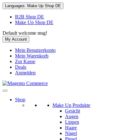
Languages:
Make Up Shop DE
B2B Shop DE
Make Up Shop DE
Default welcome msg!
My Account
Mein Benutzerkonto
Mein Warenkorb
Zur Kasse
Deals
Anmelden
Shop
Make Up Produkte
Gesicht
Augen
Lippen
Haare
Nägel
Pinsel