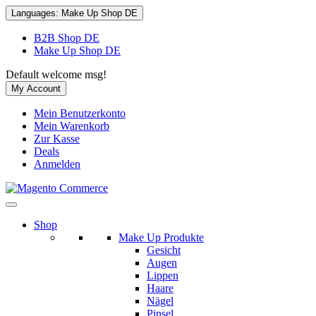
Languages:
Make Up Shop DE
B2B Shop DE
Make Up Shop DE
Default welcome msg!
My Account
Mein Benutzerkonto
Mein Warenkorb
Zur Kasse
Deals
Anmelden
Shop
Make Up Produkte
Gesicht
Augen
Lippen
Haare
Nägel
Pinsel