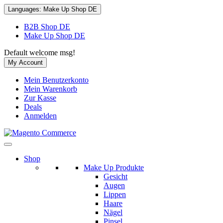
Languages:
Make Up Shop DE
B2B Shop DE
Make Up Shop DE
Default welcome msg!
My Account
Mein Benutzerkonto
Mein Warenkorb
Zur Kasse
Deals
Anmelden
Shop
Make Up Produkte
Gesicht
Augen
Lippen
Haare
Nägel
Pinsel