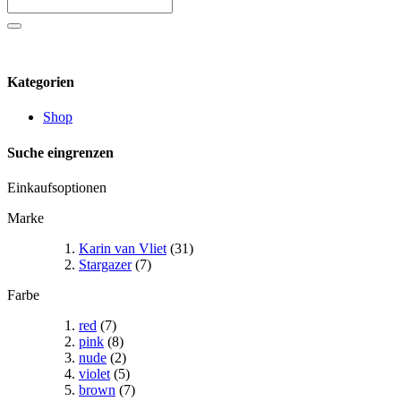
Kategorien
Shop
Suche eingrenzen
Einkaufsoptionen
Marke
Karin van Vliet
(31)
Stargazer
(7)
Farbe
red
(7)
pink
(8)
nude
(2)
violet
(5)
brown
(7)