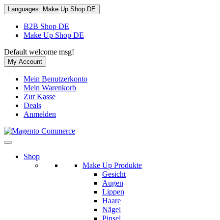
Languages:
Make Up Shop DE
B2B Shop DE
Make Up Shop DE
Default welcome msg!
My Account
Mein Benutzerkonto
Mein Warenkorb
Zur Kasse
Deals
Anmelden
Shop
Make Up Produkte
Gesicht
Augen
Lippen
Haare
Nägel
Pinsel