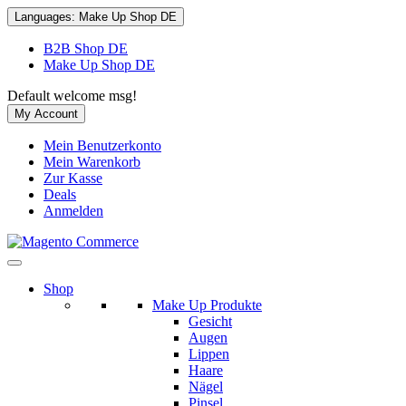
Languages:
Make Up Shop DE
B2B Shop DE
Make Up Shop DE
Default welcome msg!
My Account
Mein Benutzerkonto
Mein Warenkorb
Zur Kasse
Deals
Anmelden
Shop
Make Up Produkte
Gesicht
Augen
Lippen
Haare
Nägel
Pinsel