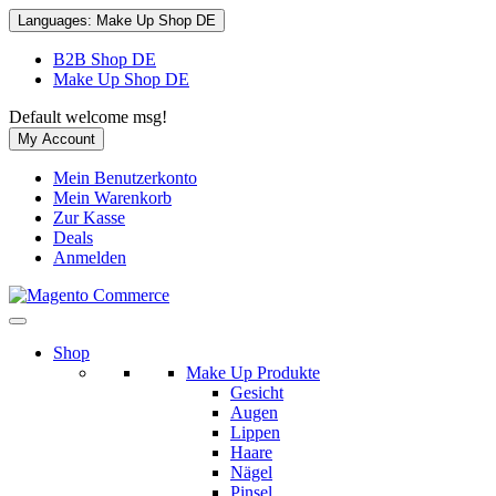
Languages:
Make Up Shop DE
B2B Shop DE
Make Up Shop DE
Default welcome msg!
My Account
Mein Benutzerkonto
Mein Warenkorb
Zur Kasse
Deals
Anmelden
Shop
Make Up Produkte
Gesicht
Augen
Lippen
Haare
Nägel
Pinsel