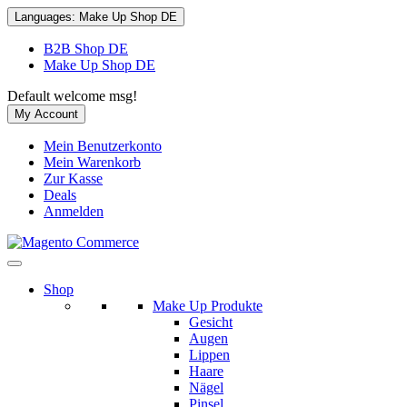
Languages:
Make Up Shop DE
B2B Shop DE
Make Up Shop DE
Default welcome msg!
My Account
Mein Benutzerkonto
Mein Warenkorb
Zur Kasse
Deals
Anmelden
Shop
Make Up Produkte
Gesicht
Augen
Lippen
Haare
Nägel
Pinsel