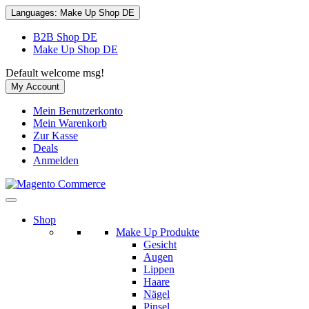
Languages:
Make Up Shop DE
B2B Shop DE
Make Up Shop DE
Default welcome msg!
My Account
Mein Benutzerkonto
Mein Warenkorb
Zur Kasse
Deals
Anmelden
Shop
Make Up Produkte
Gesicht
Augen
Lippen
Haare
Nägel
Pinsel