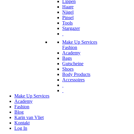
Lippen
Haare
Nägel
Pinsel
Tools
Stargazer
Make Up Services
Fashion
Academy
Bags
Gutscheine
Shoes
Body Products
Accessoires
Make Up Services
Academy
Fashion
Blog
Karin van Vliet
Kontakt
Log In