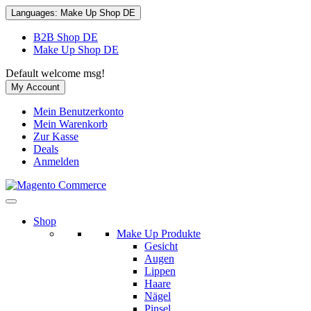
Languages:
Make Up Shop DE
B2B Shop DE
Make Up Shop DE
Default welcome msg!
My Account
Mein Benutzerkonto
Mein Warenkorb
Zur Kasse
Deals
Anmelden
Shop
Make Up Produkte
Gesicht
Augen
Lippen
Haare
Nägel
Pinsel