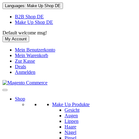
Languages:
Make Up Shop DE
B2B Shop DE
Make Up Shop DE
Default welcome msg!
My Account
Mein Benutzerkonto
Mein Warenkorb
Zur Kasse
Deals
Anmelden
Shop
Make Up Produkte
Gesicht
Augen
Lippen
Haare
Nägel
Pinsel