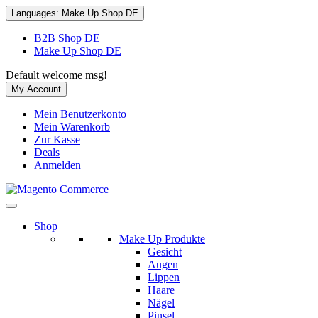
Languages:
Make Up Shop DE
B2B Shop DE
Make Up Shop DE
Default welcome msg!
My Account
Mein Benutzerkonto
Mein Warenkorb
Zur Kasse
Deals
Anmelden
Shop
Make Up Produkte
Gesicht
Augen
Lippen
Haare
Nägel
Pinsel