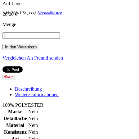
Auf Lager
Inkl. 20% USt.
,
zzgl.
Versandkosten
26,00 €
Menge
In den Warenkorb
Vergleichen
An Freund senden
Beschreibung
Weitere Informationen
100% POLYESTER
Marke
Nein
Detailfarbe
Nein
Material
Nein
Konsistenz
Nein
Art
Nein