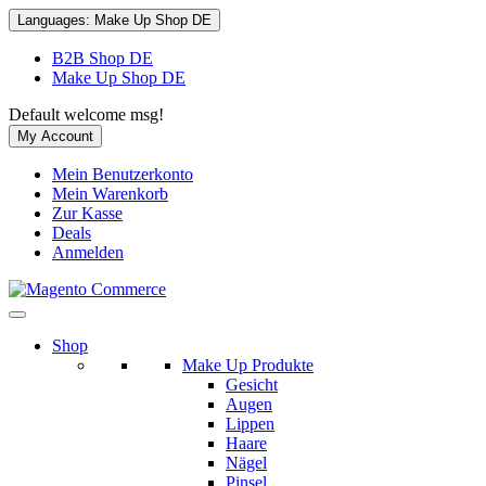
Languages:
Make Up Shop DE
B2B Shop DE
Make Up Shop DE
Default welcome msg!
My Account
Mein Benutzerkonto
Mein Warenkorb
Zur Kasse
Deals
Anmelden
Shop
Make Up Produkte
Gesicht
Augen
Lippen
Haare
Nägel
Pinsel