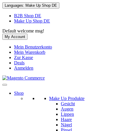
Languages:
Make Up Shop DE
B2B Shop DE
Make Up Shop DE
Default welcome msg!
My Account
Mein Benutzerkonto
Mein Warenkorb
Zur Kasse
Deals
Anmelden
Shop
Make Up Produkte
Gesicht
Augen
Lippen
Haare
Nägel
Pinsel