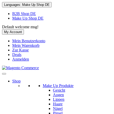
Languages:
Make Up Shop DE
B2B Shop DE
Make Up Shop DE
Default welcome msg!
My Account
Mein Benutzerkonto
Mein Warenkorb
Zur Kasse
Deals
Anmelden
Shop
Make Up Produkte
Gesicht
Augen
Lippen
Haare
Nägel
Pinsel