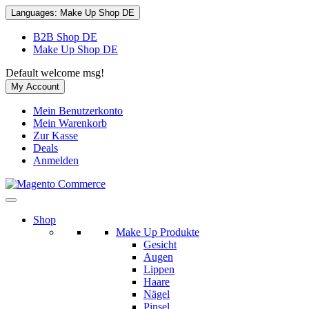
Languages:
Make Up Shop DE
B2B Shop DE
Make Up Shop DE
Default welcome msg!
My Account
Mein Benutzerkonto
Mein Warenkorb
Zur Kasse
Deals
Anmelden
Shop
Make Up Produkte
Gesicht
Augen
Lippen
Haare
Nägel
Pinsel