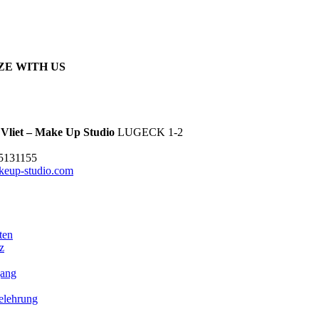
ZE WITH US
 Vliet – Make Up Studio
LUGECK 1-2
 5131155
keup-studio.com
ten
z
gang
elehrung