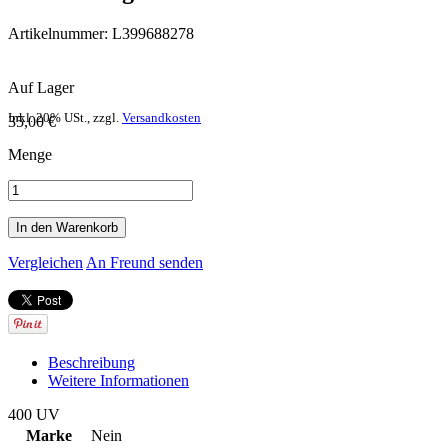
Artikelnummer:
L399688278
Auf Lager
Inkl. 20% USt.
,
zzgl.
Versandkosten
35,00 €
Menge
In den Warenkorb
Vergleichen
An Freund senden
Beschreibung
Weitere Informationen
400 UV
Marke
Nein