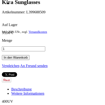
Kira Sunglasses
Artikelnummer:
L399688509
Auf Lager
Inkl. 20% USt.
,
zzgl.
Versandkosten
35,00 €
Menge
In den Warenkorb
Vergleichen
An Freund senden
Beschreibung
Weitere Informationen
400UV