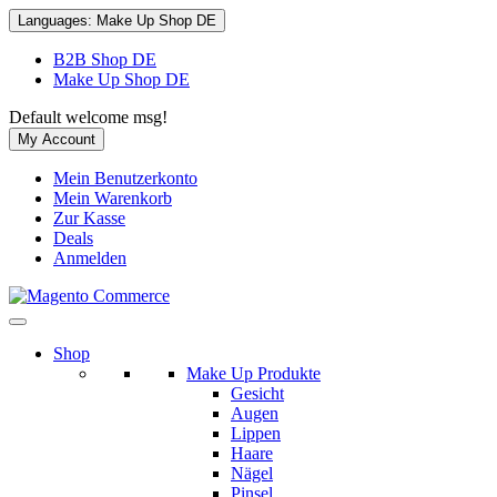
Languages:
Make Up Shop DE
B2B Shop DE
Make Up Shop DE
Default welcome msg!
My Account
Mein Benutzerkonto
Mein Warenkorb
Zur Kasse
Deals
Anmelden
Shop
Make Up Produkte
Gesicht
Augen
Lippen
Haare
Nägel
Pinsel