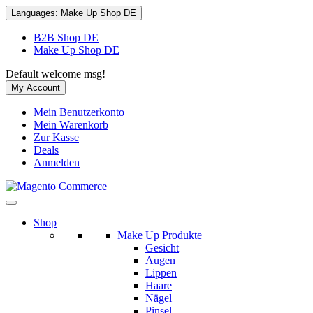
Languages:
Make Up Shop DE
B2B Shop DE
Make Up Shop DE
Default welcome msg!
My Account
Mein Benutzerkonto
Mein Warenkorb
Zur Kasse
Deals
Anmelden
Shop
Make Up Produkte
Gesicht
Augen
Lippen
Haare
Nägel
Pinsel