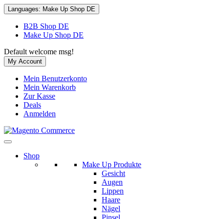
Languages:
Make Up Shop DE
B2B Shop DE
Make Up Shop DE
Default welcome msg!
My Account
Mein Benutzerkonto
Mein Warenkorb
Zur Kasse
Deals
Anmelden
Shop
Make Up Produkte
Gesicht
Augen
Lippen
Haare
Nägel
Pinsel