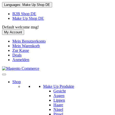
Languages:
Make Up Shop DE
B2B Shop DE
Make Up Shop DE
Default welcome msg!
My Account
Mein Benutzerkonto
Mein Warenkorb
Zur Kasse
Deals
Anmelden
Shop
Make Up Produkte
Gesicht
Augen
Lippen
Haare
Nägel
Pinsel