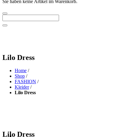
Sie haben keine Artikel im Warenkorb.
Lilo Dress
Home
/
Shop
/
FASHION
/
Kleider
/
Lilo Dress
Lilo Dress