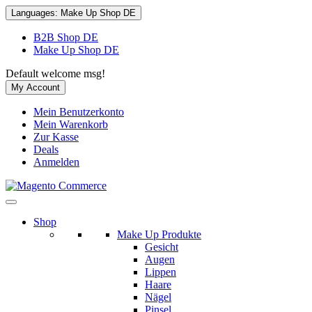
Languages:
Make Up Shop DE
B2B Shop DE
Make Up Shop DE
Default welcome msg!
My Account
Mein Benutzerkonto
Mein Warenkorb
Zur Kasse
Deals
Anmelden
Shop
Make Up Produkte
Gesicht
Augen
Lippen
Haare
Nägel
Pinsel