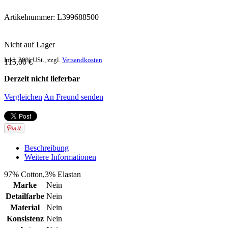
Artikelnummer:
L399688500
Nicht auf Lager
Inkl. 20% USt.
,
zzgl.
Versandkosten
115,00 €
Derzeit nicht lieferbar
Vergleichen
An Freund senden
Beschreibung
Weitere Informationen
97% Cotton,3% Elastan
Marke
Nein
Detailfarbe
Nein
Material
Nein
Konsistenz
Nein