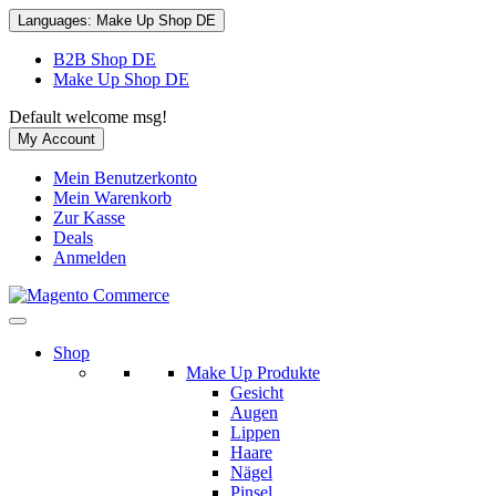
Languages:
Make Up Shop DE
B2B Shop DE
Make Up Shop DE
Default welcome msg!
My Account
Mein Benutzerkonto
Mein Warenkorb
Zur Kasse
Deals
Anmelden
Shop
Make Up Produkte
Gesicht
Augen
Lippen
Haare
Nägel
Pinsel