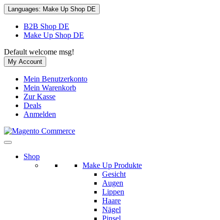
Languages:
Make Up Shop DE
B2B Shop DE
Make Up Shop DE
Default welcome msg!
My Account
Mein Benutzerkonto
Mein Warenkorb
Zur Kasse
Deals
Anmelden
Shop
Make Up Produkte
Gesicht
Augen
Lippen
Haare
Nägel
Pinsel