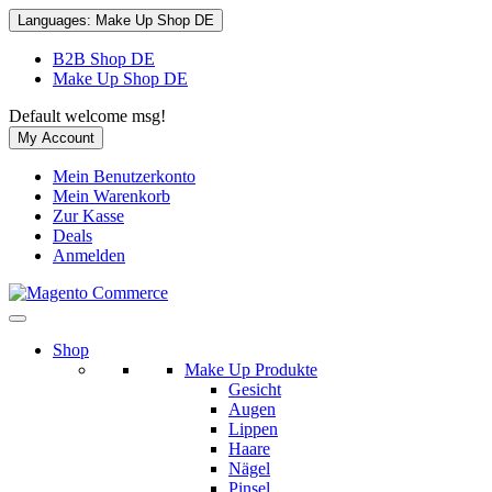
Languages:
Make Up Shop DE
B2B Shop DE
Make Up Shop DE
Default welcome msg!
My Account
Mein Benutzerkonto
Mein Warenkorb
Zur Kasse
Deals
Anmelden
Shop
Make Up Produkte
Gesicht
Augen
Lippen
Haare
Nägel
Pinsel