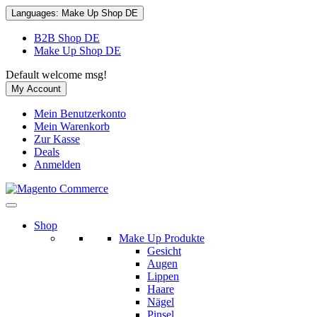
Languages:
Make Up Shop DE
B2B Shop DE
Make Up Shop DE
Default welcome msg!
My Account
Mein Benutzerkonto
Mein Warenkorb
Zur Kasse
Deals
Anmelden
Shop
Make Up Produkte
Gesicht
Augen
Lippen
Haare
Nägel
Pinsel