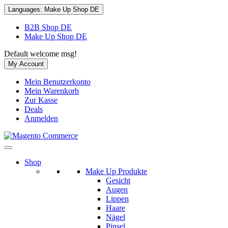
Languages:
Make Up Shop DE
B2B Shop DE
Make Up Shop DE
Default welcome msg!
My Account
Mein Benutzerkonto
Mein Warenkorb
Zur Kasse
Deals
Anmelden
Shop
Make Up Produkte
Gesicht
Augen
Lippen
Haare
Nägel
Pinsel