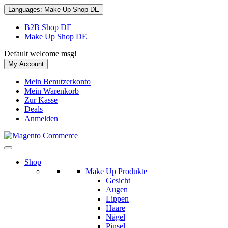
Languages:
Make Up Shop DE
B2B Shop DE
Make Up Shop DE
Default welcome msg!
My Account
Mein Benutzerkonto
Mein Warenkorb
Zur Kasse
Deals
Anmelden
Shop
Make Up Produkte
Gesicht
Augen
Lippen
Haare
Nägel
Pinsel