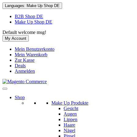
Languages:
Make Up Shop DE
B2B Shop DE
Make Up Shop DE
Default welcome msg!
My Account
Mein Benutzerkonto
Mein Warenkorb
Zur Kasse
Deals
Anmelden
Shop
Make Up Produkte
Gesicht
Augen
Lippen
Haare
Nägel
Pinsel