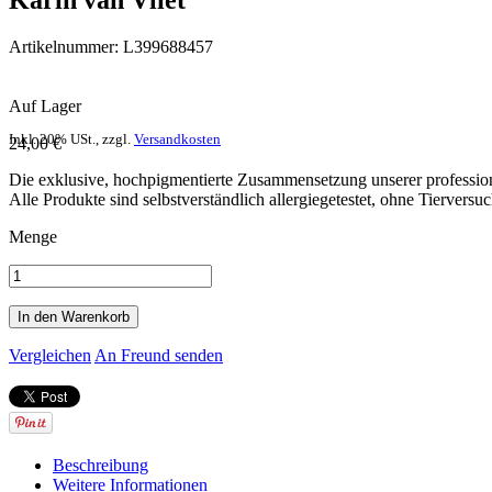
Karin van Vliet
Artikelnummer:
L399688457
Auf Lager
Inkl. 20% USt.
,
zzgl.
Versandkosten
24,00 €
Die exklusive, hochpigmentierte Zusammensetzung unserer professionel
Alle Produkte sind selbstverständlich allergiegetestet, ohne Tierversu
Menge
In den Warenkorb
Vergleichen
An Freund senden
Beschreibung
Weitere Informationen