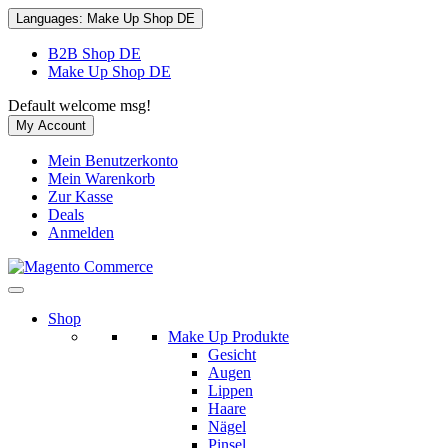
Languages:
Make Up Shop DE
B2B Shop DE
Make Up Shop DE
Default welcome msg!
My Account
Mein Benutzerkonto
Mein Warenkorb
Zur Kasse
Deals
Anmelden
Shop
Make Up Produkte
Gesicht
Augen
Lippen
Haare
Nägel
Pinsel