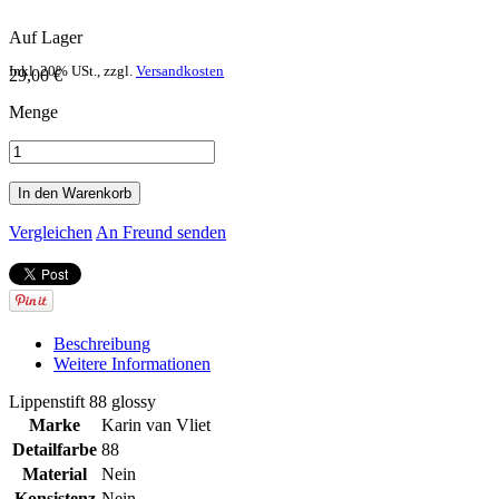
Auf Lager
Inkl. 20% USt.
,
zzgl.
Versandkosten
29,00 €
Menge
In den Warenkorb
Vergleichen
An Freund senden
Beschreibung
Weitere Informationen
Lippenstift 88 glossy
Marke
Karin van Vliet
Detailfarbe
88
Material
Nein
Konsistenz
Nein