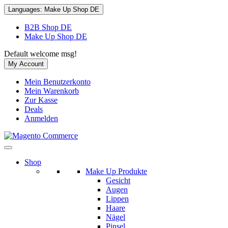
Languages:
Make Up Shop DE
B2B Shop DE
Make Up Shop DE
Default welcome msg!
My Account
Mein Benutzerkonto
Mein Warenkorb
Zur Kasse
Deals
Anmelden
Shop
Make Up Produkte
Gesicht
Augen
Lippen
Haare
Nägel
Pinsel