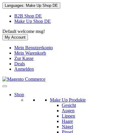
Languages:
Make Up Shop DE
B2B Shop DE
Make Up Shop DE
Default welcome msg!
My Account
Mein Benutzerkonto
Mein Warenkorb
Zur Kasse
Deals
Anmelden
Shop
Make Up Produkte
Gesicht
Augen
Lippen
Haare
Nägel
Pinsel