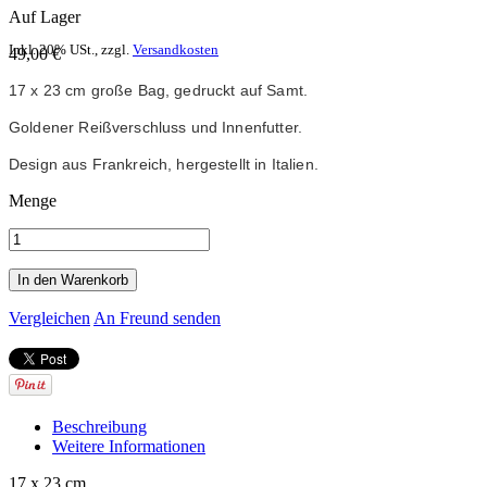
Auf Lager
Inkl. 20% USt.
,
zzgl.
Versandkosten
49,00 €
17 x 23 cm 
große Bag, gedruckt auf Samt.
Goldener Reißverschluss und Innenfutter.
Design aus Frankreich, hergestellt in Italien.
Menge
In den Warenkorb
Vergleichen
An Freund senden
Beschreibung
Weitere Informationen
17 x 23 cm