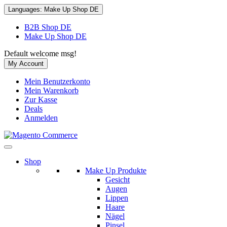
Languages:
Make Up Shop DE
B2B Shop DE
Make Up Shop DE
Default welcome msg!
My Account
Mein Benutzerkonto
Mein Warenkorb
Zur Kasse
Deals
Anmelden
Shop
Make Up Produkte
Gesicht
Augen
Lippen
Haare
Nägel
Pinsel