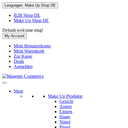
Languages:
Make Up Shop DE
B2B Shop DE
Make Up Shop DE
Default welcome msg!
My Account
Mein Benutzerkonto
Mein Warenkorb
Zur Kasse
Deals
Anmelden
Shop
Make Up Produkte
Gesicht
Augen
Lippen
Haare
Nägel
Pinsel