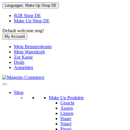
Languages:
Make Up Shop DE
B2B Shop DE
Make Up Shop DE
Default welcome msg!
My Account
Mein Benutzerkonto
Mein Warenkorb
Zur Kasse
Deals
Anmelden
Shop
Make Up Produkte
Gesicht
Augen
Lippen
Haare
Nägel
Pinsel